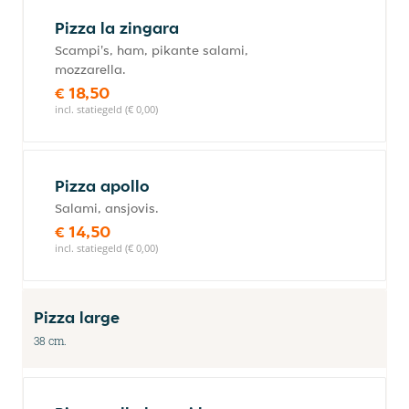
Pizza la zingara
Scampi's, ham, pikante salami,
mozzarella.
€ 18,50
incl. statiegeld (€ 0,00)
Pizza apollo
Salami, ansjovis.
€ 14,50
incl. statiegeld (€ 0,00)
Pizza large
38 cm.