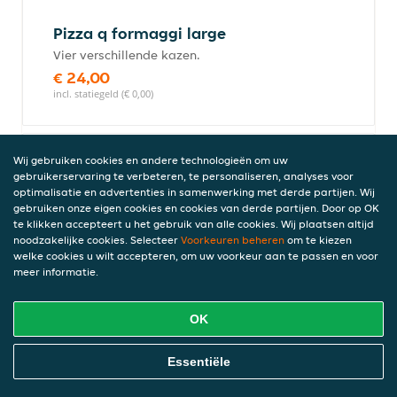
Pizza q formaggi large
Vier verschillende kazen.
€ 24,00
incl. statiegeld (€ 0,00)
Wij gebruiken cookies en andere technologieën om uw
Pizza daniela large
gebruikerservaring te verbeteren, te personaliseren, analyses voor
Ham, salami, ei.
optimalisatie en advertenties in samenwerking met derde partijen. Wij
gebruiken onze eigen cookies en cookies van derde partijen. Door op OK
€ 22,50
te klikken accepteert u het gebruik van alle cookies. Wij plaatsen altijd
incl. statiegeld (€ 0,00)
noodzakelijke cookies. Selecteer
Voorkeuren beheren
om te kiezen
welke cookies u wilt accepteren, om uw voorkeur aan te passen en voor
meer informatie.
Pizza margherita large
OK
Tomatensaus, kaas.
€ 17,50
Online Eten Bestellen
Essentiële
incl. statiegeld (€ 0,00)