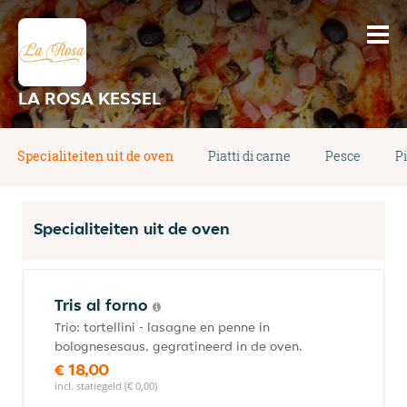
LA ROSA KESSEL
Specialiteiten uit de oven
Piatti di carne
Pesce
P
Specialiteiten uit de oven
Tris al forno
Trio: tortellini - lasagne en penne in
bolognesesaus, gegratineerd in de oven.
€ 18,00
incl. statiegeld (€ 0,00)