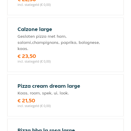
incl. statiegeld (€ 0,00)
Calzone large
Gesloten pizza met ham,
salami,champignons, paprika, bolognese,
kaas.
€ 23,50
incl. statiegeld (€ 0,00)
Pizza cream dream large
Kaas, room, spek, ui, look.
€ 21,50
incl. statiegeld (€ 0,00)
Pizza bbq la rosa large