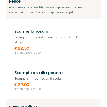
Pesce
Alle vlees- en visgerechten worden geserveerd met een
slagarnituur, brood, frietjes of gepofte aardappel.
Scampi la rosa
Scampi's in tomatensaus van het huis 8
stuks
€ 22,50
incl. statiegeld (€ 0,00)
Scampi con alla panna
Scampi's in roomsaus 8 stuks
€ 22,00
incl. statiegeld (€ 0,00)
Pizza medium