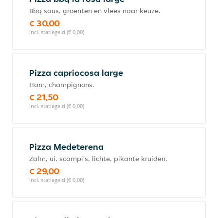
Bbq saus, groenten en vlees naar keuze.
€ 30,00
incl. statiegeld (€ 0,00)
Pizza capriocosa large
Ham, champignons.
€ 21,50
incl. statiegeld (€ 0,00)
Pizza Medeterena
Zalm, ui, scampi's, lichte, pikante kruiden.
€ 29,00
incl. statiegeld (€ 0,00)