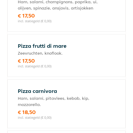
Ham, salami, champignons, paprika, ui,
olijven, spinazie, ansjovis, artisjokken
€ 17,50
incl. statiegeld (€ 0,00)
Pizza frutti di mare
Zeevruchten, knoflook.
€ 17,50
incl. statiegeld (€ 0,00)
Pizza carnivora
Ham, salami, pitavlees, kebab, kip,
mozzarella.
€ 18,50
incl. statiegeld (€ 0,00)